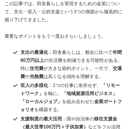
この記事では、田舎暮らしを実現するための金策につい
て、支出・収入・公的支援という3つの側面から徹底的に
掘り下げてきました。
重要なポイントをもう一度おさらいしましょう。
支出の最適化
：田舎暮らしは、都会に比べて
年間
80万円以上
の生活費を削減できる可能性がある。
特に
住宅費
が大きな節約ポイント。一方で、
交通
費
や
光熱費
は高くなる傾向を理解する。
収入の多様化
：1つの仕事に依存せず、
「リモー
トワーク」
を軸に、
「地域資源活用ビジネス」
「ローカルジョブ」
を組み合わせた
金策ポートフ
ォリオ
を構築する。
支援制度の最大活用
：国や自治体の
移住支援金
（最大世帯100万円＋子供加算）
などをフル活用