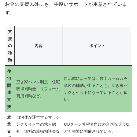
お金の支援以外にも、手厚いサポートが用意されていま
す。
支
援
の
内容
ポイント
種
類
住
宅
自治体によっては、数十万～百万円
空き家バンク制度、住宅
関
単位の補助が出ることも。空き家バ
取得補助金、リフォーム
連
ンクとセットになっていることが多
費用補助など。
支
い。
援
就
自治体が運営するマッチ
業
ングサイトでの求人紹
UIJターン希望者向けの合同説明会な
支
介、無料の就職相談会な
ども頻繁に開催されている。