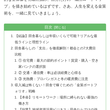
プ」を描き始めているはずです。さあ、人生を変える金策
術を、一緒に見ていきましょう。
目次
【結論】田舎暮らしは年収いくらで可能？リアルな最
低ラインと理想ライン
田舎暮らしの「支出」を徹底解剖！都会との7大費目
比較
① 住宅費：最大の節約ポイント！賃貸・購入・空き
家バンクの選択肢
② 交通・通信費：車は必須経費と心得る
③ 光熱費：プロパンガスと冬の暖房費に注意
収入減は怖くない！田舎で稼ぐための「金策ポートフ
ォリオ」戦略
【本命】リモートワーク：場所に縛られない最強の
働き方
【副業】地域資源活用ビジネス：田舎ならではの強