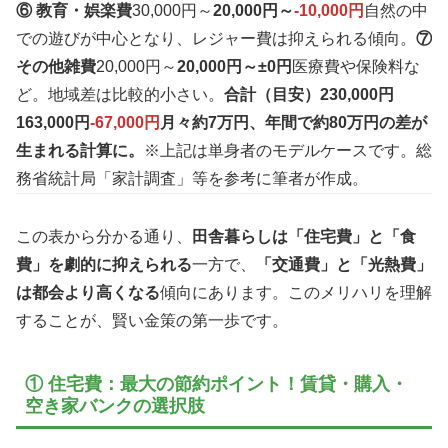
⑥ 教育・娯楽費
30,000円～
20,000円～
-10,000円
自然の中
での遊びが中心となり、レジャー費は抑えられる傾向。
⑦
その他雑費
20,000円～
20,000円～
±0円
医療費や保険料な
ど。地域差は比較的小さい。
合計（目安）
230,000円
163,000円
-67,000円
月々約7万円、年間で約80万円の差が
生まれる計算に。
※上記は単身者のモデルケースです。総
務省統計局「家計調査」等を参考に筆者が作成。
この表から分かる通り、
田舎暮らしは「住宅費」と「食
費」を劇的に抑えられる
一方で、
「交通費」と「光熱費」
は都会より高くなる
傾向にあります。このメリハリを理解
することが、賢い金策の第一歩です。
① 住宅費：最大の節約ポイント！賃貸・購入・
空き家バンクの選択肢