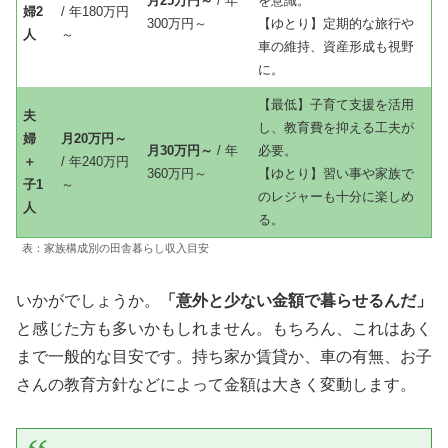
月25万円～
/ 年
を意識。
婦2
/ 年180万円
300万円～
【ゆとり】定期的な旅行や
人
～
車の維持、資産形成も視野
に。
【最低】子育て支援を活用
夫
し、教育費を抑える工夫が
婦
月20万円～
月30万円～
/ 年
必要。
＋
/ 年240万円
360万円～
【ゆとり】習い事や家族で
子1
～
のレジャーも十分に楽しめ
人
る。
表：家族構成別の田舎暮らし収入目安
いかがでしょうか。
「意外と少ない金額で暮らせるんだ」
と感じた方も多いかもしれません。もちろん、これはあく
まで一般的な目安です。持ち家か賃貸か、車の有無、お子
さんの教育方針などによって金額は大きく変動します。