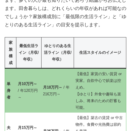
まず、多くの人が最も知りたいであろう結論からお伝えし
ます。田舎暮らしは、どれくらいの年収があれば可能なの
でしょうか？家族構成別に「最低限の生活ライン」と「ゆ
とりのある生活ライン」の目安を提示します。
家
最低生活ラ
ゆとりのある生
族
イン（月収/
活ライン（月収/
生活スタイルのイメージ
構
年収）
年収）
成
【最低】家賃の安い賃貸 or
実家。自炊中心で娯楽は控
単
月10万円～
月18万円～
/ 年
えめ。
身
/ 年120万円
216万円～
【ゆとり】外食や趣味も楽
者
～
しみ、将来のための貯蓄も
可能。
【最低】築古の賃貸 or 中古
物件。食費や光熱費は節約
夫
月15万円～