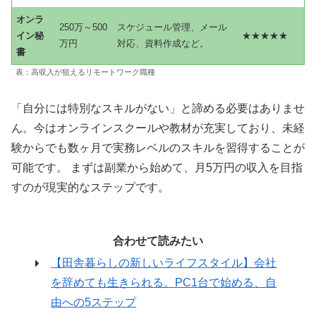
オンラ
250万～500
スケジュール管理、メール
イン秘
★★★★★
万円
対応、資料作成など。
書
表：高収入が狙えるリモートワーク職種
「自分には特別なスキルがない」と諦める必要はありませ
ん。今はオンラインスクールや教材が充実しており、未経
験からでも数ヶ月で実務レベルのスキルを習得することが
可能です。 まずは副業から始めて、月5万円の収入を目指
すのが現実的なステップです。
合わせて読みたい
【田舎暮らしの新しいライフスタイル】会社
を辞めても生きられる。PC1台で始める、自
由への5ステップ