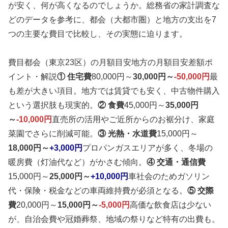
が安く、何が高くなるのでしょうか。総務省の家計調査な
どのデータを参考に、都会（大都市圏）と地方の支出を7
つの主要な費目で比較し、その実態に迫ります。
費目都会（東京23区）の月額目安地方の月額目安差額ポ
イント・解説
① 住宅費
80,000円～
30,000円～
-50,000円
最
も差が大きい項目。地方では賃貸でも安く、中古物件購入
という選択肢も現実的。
② 食費
45,000円～
35,000円
～
-10,000円
直売所の活用やご近所からのお裾分け、家庭
菜園でさらに削減可能。
③ 光熱・水道費
15,000円～
18,000円～
+3,000円
プロパンガスエリアが多く、冬場の
暖房費（灯油代など）がかさむ傾向。
④ 交通・通信費
15,000円～
25,000円～
+10,000円
車社会のためガソリン
代・保険・税金などの車両維持費が必須となる。
⑤ 交際
費
20,000円～
15,000円～
-5,000円
高価な飲食店は少ない
が、自治会費や冠婚葬祭、地域の祭りなど特有の出費も。