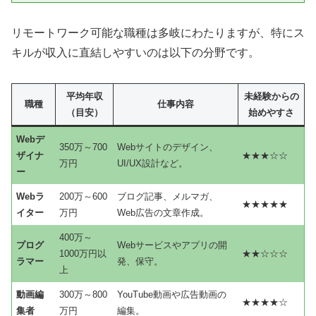
リモートワーク可能な職種は多岐にわたりますが、特にス
キルが収入に直結しやすいのは以下の分野です。
平均年収
未経験からの
職種
仕事内容
（目安）
始めやすさ
Webデ
350万～700
Webサイトのデザイン、
ザイナ
★★★☆☆
万円
UI/UX設計など。
ー
Webラ
200万～600
ブログ記事、メルマガ、
★★★★★
イター
万円
Web広告の文章作成。
400万～
プログ
Webサービスやアプリの開
1000万円以
★★☆☆☆
ラマー
発、保守。
上
動画編
300万～800
YouTube動画や広告動画の
★★★★☆
集者
万円
編集。