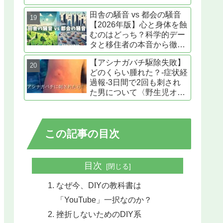
田舎の騒音 vs 都会の騒音
【2026年版】心と身体を蝕
むのはどっち？科学的デー
タと移住者の本音から徹底
解剖
【アシナガバチ駆除失敗】
どのくらい腫れた？‐症状経
過報‐3日間で2回も刺され
た男について〈野生児オッ
ト日記〉
この記事の目次
目次
なぜ今、DIYの教科書は
「YouTube」一択なのか？
挫折しないためのDIY系