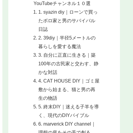
YouTubeチャンネル１０選
1. syazin diy｜ローンで買っ
たボロ家と男のサバイバル
日誌
2. 39diy｜半径5メートルの
暮らしを愛する魔法
3. 自分に正直に生きる｜築
100年の古民家と交わす、静
かな対話
4. CAT HOUSE DIY｜ゴミ屋
敷から始まる、猫と男の再
生の物語
5. 終末DIY｜迷える子羊を導
く、現代のDIYバイブル
6. marverick DIY channel｜
理想の庭をその手で創る、