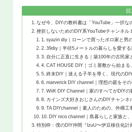
目
なぜ今、DIYの教科書は「YouTube」一択な
挫折しないためのDIY系YouTubeチャンネル
1. syazin diy｜ローンで買ったボロ家
2. 39diy｜半径5メートルの暮らしを愛す
3. 自分に正直に生きる｜築100年の古民
4. CAT HOUSE DIY｜ゴミ屋敷から始
5. 終末DIY｜迷える子羊を導く、現代のDI
6. marverick DIY channel｜理想
7. WiiK DIY Channel｜家のすべてがDIY
8. カインズ大好きおじさんのDIYチャン
9. TA DIYchannel｜素人のための、外
10. DIY nico channel｜島暮らしと家
特別枠：僕のDIY仲間『IzuU〜伊豆移住化計