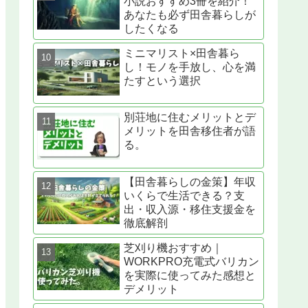
小説おすすめ3冊を紹介！
あなたも必ず田舎暮らしが
したくなる
ミニマリスト×田舎暮ら
し！モノを手放し、心を満
たすという選択
別荘地に住むメリットとデ
メリットを田舎移住者が語
る。
【田舎暮らしの金策】年収
いくらで生活できる？支
出・収入源・移住支援金を
徹底解剖
芝刈り機おすすめ｜
WORKPRO充電式バリカン
を実際に使ってみた感想と
デメリット