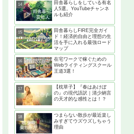
田舎暮らしをしている有名
人5選。YouTubeチャンネ
ルも紹介
田舎暮らしFIRE完全ガイ
ド！経済的自由と理想の生
活を手に入れる最強ロード
マップ
在宅ワークで稼ぐための
Webライティングスクール
王道3選！
【枕草子】『春はあけぼ
の』の現代語訳｜清少納言
の天才的な感性とは！？
つまらない散歩が最近楽し
みすぎてウズウズしちゃう
理由