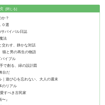
次
のか？
１０選
と男のサバイバル日誌
る魔法
家と交わす、静かな対話
まる、猫と男の再生の物語
Yバイブル
の庭をその手で創る、緑の設計図
の舞台だ
ネル｜遊び心を忘れない、大人の週末
構工事のリアル
族と、愛すべき古民家
画〜』