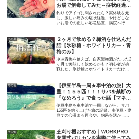
寧にご紹介します。
お湯で解毒してみた～症状経過報
告
釣りでアイゴに刺されたら？実体験を元
に、激しい痛みの症状経過、やけどしな
いお湯での正しい応急処置、病院へ行く
べきサインを解説。危険な毒針の場所か
ら、臭みを消す捌き方、絶品レシピま
で、安全にアイゴを楽しむための知識を
２ヶ月で飲める？梅酒を仕込んだ
その他
紹介します。
話【氷砂糖・ホワイトリカー・青
梅のみ】
冷凍青梅を使えば、自家製梅酒がたった2
ヶ月で美味しく飲めるかも？初心者が挑
戦した、氷砂糖とホワイトリカーだけで
作るシンプルな梅酒の作り方をご紹介。
瓶の消毒から熟成のコツ、冷凍梅の驚く
べき効果まで、体験談を交えて分かりや
【伊豆半島一周★車中泊の旅】大
その他
すく解説します。
量！１５５匹！！！サバを禁断の
『なめろう』で食った話【マネし
ないで下さい】
伊豆半島を車中泊で一周しながら、サバ
155匹を釣り上げた旅の記録。南伊豆・妻
良での心温まる再会や、釣果を活かした
多彩な料理、特に危険と隣り合わせの
「サバのなめろう」を安全に楽しむため
の注意点を、実体験に基づき詳しく解説
芝刈り機おすすめ｜WORKPRO
その他
します。
充電式バリカンを実際に使ってみ