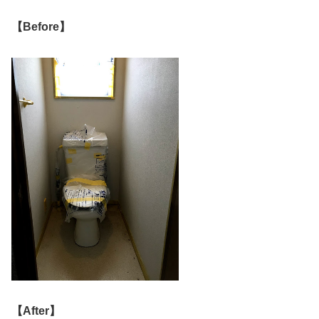
【Before】
【After】