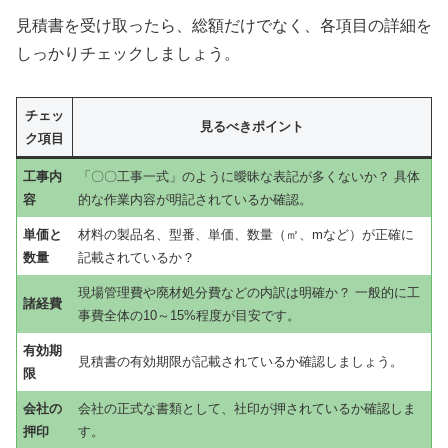
見積書を受け取ったら、総額だけでなく、各項目の詳細を
しっかりチェックしましょう。
チェッ
見るべきポイント
ク項目
工事内
「〇〇工事一式」のように曖昧な表記が多くないか？ 具体
容
的な作業内容が明記されているか確認。
単価と
材料の製品名、型番、単価、数量（㎡、mなど）が正確に
数量
記載されているか？
現場管理費や廃材処分費などの内訳は明確か？ 一般的に工
諸経費
事費全体の10～15%程度が目安です。
有効期
見積書の有効期限が記載されているか確認しましょう。
限
会社の
会社の正式な書類として、社印が押されているか確認しま
押印
す。