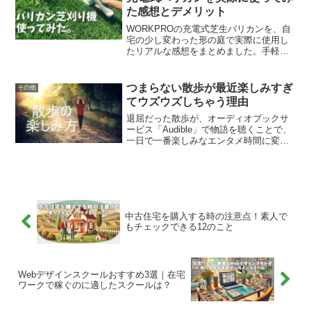
た感想とデメリット
WORKPROの充電式芝生バリカンを、自
宅の少し変わった形の庭で実際に使用し
たリアルな感想をまとめました。手軽さ
や小回りの良さといったメリットから、
広さや長時間の作業におけるデメリット
まで、購入前に知りたい情報を正直にレ
つまらない散歩が最近楽しみすぎ
その他
ビューします。
てウズウズしちゃう理由
退屈だった散歩が、オーディオブックサ
ービス「Audible」で物語を聴くことで、
一日で一番楽しみなエンタメ時間に変わ
った体験談。散歩が続かない方へ、具体
的な始め方から安全に楽しむコツ、おす
すめの作品まで、毎日のウォーキングを
豊かにする方法を詳しく解説します。
中古住宅を購入する時の注意点！素人で
もチェックできる12のこと
Webデザインスクールおすすめ3選｜在宅
ワークで稼ぐのに適したスクールは？