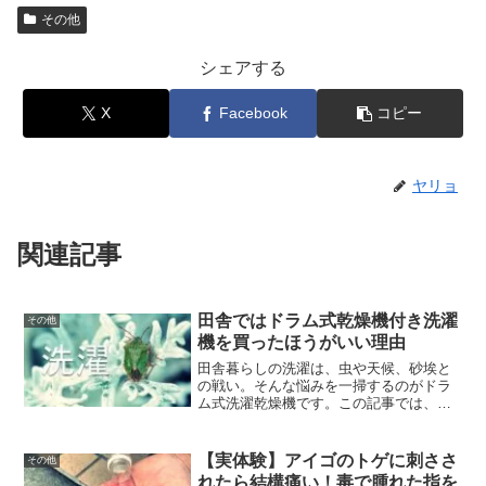
その他
シェアする
X
Facebook
コピー
ヤリョ
関連記事
田舎ではドラム式乾燥機付き洗濯
その他
機を買ったほうがいい理由
田舎暮らしの洗濯は、虫や天候、砂埃と
の戦い。そんな悩みを一掃するのがドラ
ム式洗濯乾燥機です。この記事では、田
舎に住む筆者の実体験に基づき、外干し
の手間とストレスから解放される5つの大
きなメリット、さらに後悔しないための
【実体験】アイゴのトゲに刺ささ
その他
選び方やコスト比較まで、具体的かつ丁
れたら結構痛い！毒で腫れた指を