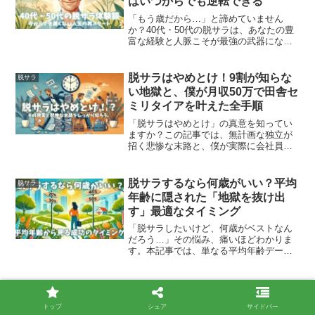
はいつからでも逆転できる
「もう歳だから…」と諦めていません
か？40代・50代の脱サラは、あなたの豊
富な経験と人脈こそが最強の武器になり
ます。この記事では、地獄の会社員生活
から抜け出し、自由な人生を手に入れた
先輩たちのリアルな成功談・失敗談を徹
脱サラはやめとけ！9割が知らな
脱サラ
底解説。今からでも遅くない、人生を逆
い地獄と、僕が月収50万で田舎セ
転させるための具体的な一歩を、僕ヤリ
ミリタイアを叶えた全手順
ョが魂を込めてお伝えします。
「脱サラはやめとけ」の真意を知ってい
ますか？この記事では、無計画な独立が
招く悲惨な末路と、僕が実際に会社員の
地獄から抜け出し、伊豆でのんびり暮ら
しながら成功させた具体的な5つの鉄則を
全公開。あなたの脱サラを「博打」から
脱サラするなら何歳がいい？平均
脱サラ
「必然」に変えます。
年齢に隠された「地獄を抜け出
す」最適なタイミング
「脱サラしたいけど、何歳がベストなん
だろう…」その悩み、痛いほどわかりま
す。本記事では、単なる平均年齢データ
だけでなく、20代・30代・40代・50代そ
れぞれのリアルな成功戦略と絶対に後悔
しないための準備を、実際に30歳で脱サ
脱サラの不安とリスクに打ち勝つ
脱サラ
ラした筆者が魂を込めて解説。あなたの
には？「怖いけど、辞めたい」地
人生を変える「覚悟のタイミング」が、
トップ
シェア
サイドバー