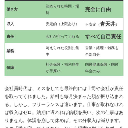
決められた時間・場
完全に自由
働き方
所
青天井
収入
安定的（上限あり）
不安定（
）
すべて自己責任
責任
会社が守ってくれる
与えられた役割に集
営業・経理・雑務も
業務
中
全部自分
社会保険・福利厚生
国民健康保険・国民
保障
が手厚い
年金のみ
会社員時代は、ミスをしても最終的には上司や会社が責任
を取ってくれました。給料も毎月決まった額が振り込まれ
る。しかし、フリーランスは違います。仕事が取れなけれ
ば収入はゼロ。納期に遅れれば信頼を失い、次の仕事はあ
りません。体調を崩して休めば、その分収入は減ります。