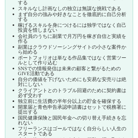
する
スキルなし計画なしの独立は無謀な挑戦である
まず自分の強みや好きなことを徹底的に自己分析
する
稼げるスキルを身につけるには独学ではなく自己
投資を惜しまない
会社員のうちに副業で月5万円を稼ぎ自信と実績を
作る
副業はクラウドソーシングサイトの小さな案件か
ら始める
ポートフォリオは単なる作品集ではなく営業ツー
ルとして作り込む
SNSでの情報発信は未来の顧客と繋がるための
GIVE活動である
自分の価値を下げないためにも安易な安売りは絶
対にしない
クライアントとのトラブル回避のために契約書は
必ず交わす
独立前に生活費の半年分以上の貯金を確保する
開業届と青色申告承認申請書はセットで税務署に
提出する
国民健康保険と国民年金への切り替え手続きを忘
れない
フリーランスはゴールではなく自分らしい人生の
スタートである