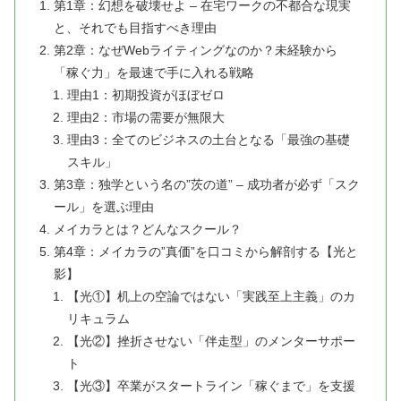
第1章：幻想を破壊せよ – 在宅ワークの不都合な現実
と、それでも目指すべき理由
第2章：なぜWebライティングなのか？未経験から
「稼ぐ力」を最速で手に入れる戦略
理由1：初期投資がほぼゼロ
理由2：市場の需要が無限大
理由3：全てのビジネスの土台となる「最強の基礎
スキル」
第3章：独学という名の”茨の道” – 成功者が必ず「スク
ール」を選ぶ理由
メイカラとは？どんなスクール？
第4章：メイカラの”真価”を口コミから解剖する【光と
影】
【光①】机上の空論ではない「実践至上主義」のカ
リキュラム
【光②】挫折させない「伴走型」のメンターサポー
ト
【光③】卒業がスタートライン「稼ぐまで」を支援