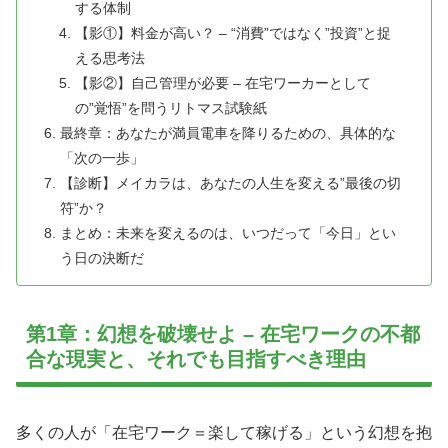
する体制
【影①】料金が高い？ – “消費”ではなく”投資”と捉
える思考法
【影②】自己管理が必要 – 在宅ワーカーとして
の”覚悟”を問うリトマス試験紙
最終章：あなたが満員電車を降りるための、具体的な
「次の一歩」
【診断】メイカラは、あなたの人生を変える”最後の切
符”か？
まとめ：未来を変えるのは、いつだって「今日」とい
う日の決断だ
第1章：幻想を破壊せよ – 在宅ワークの不都
合な現実と、それでも目指すべき理由
多くの人が「在宅ワーク＝楽して稼げる」という幻想を抱