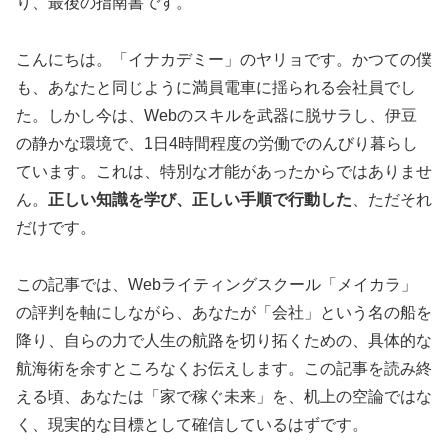
り、最後の指南書です。
こんにちは。「イナカデミー」のヤリョです。かつての僕
も、あなたと同じように満員電車に揺られる会社員でし
た。しかし今は、Webのスキルを武器に脱サラし、伊豆
の静かな環境で、1日4時間程度の労働でのんびり暮らし
ています。これは、特別な才能があったからではありませ
ん。
正しい知識を学び、正しい手順で行動した
、ただそれ
だけです。
この記事では、Webライティングスクール「メイカラ」
の評判を軸にしながら、あなたが「会社」という名の船を
降り、自らの力で人生の航路を切り拓くための、具体的な
航海術を余すところなくお伝えします。この記事を読み終
える頃、あなたは「家で稼ぐ未来」を、机上の空論ではな
く、現実的な目標として確信しているはずです。