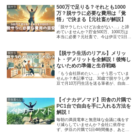
を「才能」に変える仕事術を徹底解説。
この記事を読めば、あなたに合った天職
500万で足りる？それとも1000
脱サラ
が見つかり、人生が変わるきっかけにな
万？脱サラに必要な費用は「覚
ります。
悟」で決まる【元社畜が解説】
「脱サラしたいけどお金がない…」と諦
めていませんか？貯金500万、1000万は
本当に必要？元社畜で、今は伊豆で1日4
時間労働の僕ヤリョが、少ない資金で人
生を逆転させる現実的な方法を魂を込め
て解説します。必要なのは大金ではな
【脱サラ生活のリアル】メリッ
脱サラ
く、一歩踏み出す覚悟です。
ト・デメリットを全解説！後悔し
ないための準備と生存戦略
「もう会社辞めたい…」そう思っていま
せんか？本記事では、30歳で脱サラし伊
豆で月10万円生活を送る筆者が、自由な
時間の使い方から収入ゼロの恐怖まで、
脱サラ生活のリアルな天国と地獄を徹底
解説。後悔しないための具体的な準備
【イナカデノマド】田舎の片隅で
田舎暮らし
や、会社に縛られずに生きるための実践
PC1台で自由を手に入れる方法を
的なスキルについても、僕自身の体験談
解説！
を交えて情熱的にお伝えします。
毎朝の満員電車と無意味な会議に魂をす
り減らしていませんか？会社に依存せ
ず、伊豆の片隅で1日4時間働き、あとは
釣りをして暮らす。そんな現実的な自由