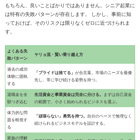
もちろん、良いことばかりではありません。シニア起業に
は特有の失敗パターンが存在します。 しかし、事前に知
っておけば、そのリスクは限りなくゼロに近づけられま
す。
よくある失
ヤリョ流・賢い乗り越え方
敗パターン
過去の成功
「プライドは捨てる」
が合言葉。市場のニーズを最優
体験に固執
先し、常に学び続ける姿勢を持つ。
する
退職金を全
生活資金と事業資金は完全に分ける。
まずは自己資金
額つぎ込む
の範囲で、小さく始められるビジネスを選ぶ。
体力的な問
「頑張らない」勇気を持つ。
自分のペースで無理なく
題を軽視す
続けられるビジネスモデルを設計する。
る
家族の理解