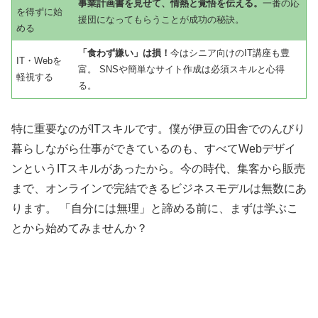
事業計画書を見せて、情熱と覚悟を伝える。
一番の応
を得ずに始
援団になってもらうことが成功の秘訣。
める
「食わず嫌い」は損！
今はシニア向けのIT講座も豊
IT・Webを
富。 SNSや簡単なサイト作成は必須スキルと心得
軽視する
る。
特に重要なのがITスキルです。僕が伊豆の田舎でのんびり
暮らしながら仕事ができているのも、すべてWebデザイ
ンというITスキルがあったから。今の時代、集客から販売
まで、オンラインで完結できるビジネスモデルは無数にあ
ります。 「自分には無理」と諦める前に、まずは学ぶこ
とから始めてみませんか？