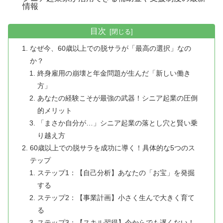
情報
目次
なぜ今、60歳以上での脱サラが「最高の選択」なの
か？
終身雇用の崩壊と年金問題が生んだ「新しい働き
方」
あなたの経験こそが最強の武器！シニア起業の圧倒
的メリット
「まさか自分が…」シニア起業の落とし穴と賢い乗
り越え方
60歳以上での脱サラを成功に導く！具体的な5つのス
テップ
ステップ1：【自己分析】あなたの「お宝」を発掘
する
ステップ2：【事業計画】小さく生んで大きく育て
る
ステップ3：【スキル習得】今からでも遅くない！