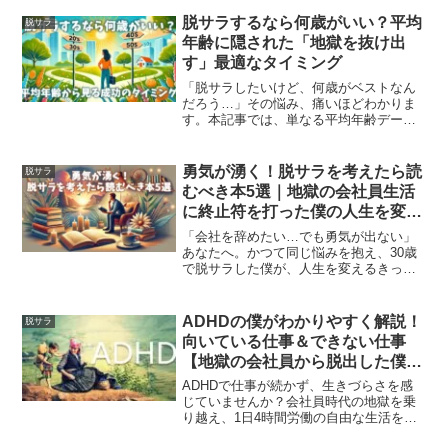
脱サラするなら何歳がいい？平均
脱サラ
年齢に隠された「地獄を抜け出
す」最適なタイミング
「脱サラしたいけど、何歳がベストなん
だろう…」その悩み、痛いほどわかりま
す。本記事では、単なる平均年齢データ
だけでなく、20代・30代・40代・50代そ
れぞれのリアルな成功戦略と絶対に後悔
しないための準備を、実際に30歳で脱サ
勇気が湧く！脱サラを考えたら読
脱サラ
ラした筆者が魂を込めて解説。あなたの
むべき本5選｜地獄の会社員生活
人生を変える「覚悟のタイミング」が、
に終止符を打った僕の人生を変え
ここにあります。
た一冊とは
「会社を辞めたい…でも勇気が出ない」
あなたへ。かつて同じ悩みを抱え、30歳
で脱サラした僕が、人生を変えるきっか
けとなった5冊の本を熱く語ります。この
記事を読めば、漠然とした不安が消え、
会社に依存しない生き方への具体的な一
ADHDの僕がわかりやすく解説！
脱サラ
歩を踏み出せます。
向いている仕事＆できない仕事
【地獄の会社員から脱出した僕が
語る、才能を爆発させる天職の見
ADHDで仕事が続かず、生きづらさを感
つけ方】
じていませんか？会社員時代の地獄を乗
り越え、1日4時間労働の自由な生活を手
に入れたADHD当事者の僕が、その特性