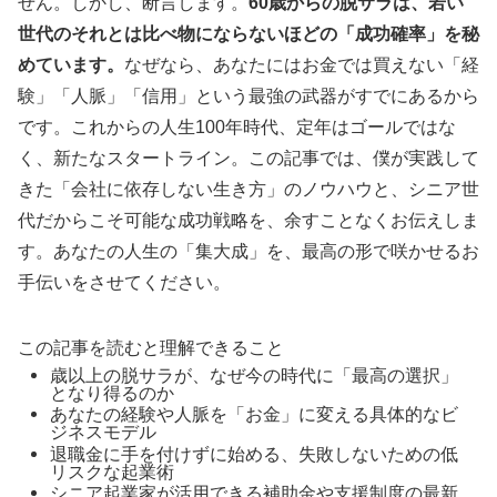
せん。しかし、断言します。
60歳からの脱サラは、若い
世代のそれとは比べ物にならないほどの「成功確率」を秘
めています。
なぜなら、あなたにはお金では買えない「経
験」「人脈」「信用」という最強の武器がすでにあるから
です。これからの人生100年時代、定年はゴールではな
く、新たなスタートライン。この記事では、僕が実践して
きた「会社に依存しない生き方」のノウハウと、シニア世
代だからこそ可能な成功戦略を、余すことなくお伝えしま
す。あなたの人生の「集大成」を、最高の形で咲かせるお
手伝いをさせてください。
この記事を読むと理解できること
60歳以上の脱サラが、なぜ今の時代に「最高の選択」
となり得るのか
あなたの経験や人脈を「お金」に変える具体的なビ
ジネスモデル
退職金に手を付けずに始める、失敗しないための低
リスクな起業術
シニア起業家が活用できる補助金や支援制度の最新